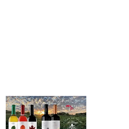
a través de experiencias vínicas
diferenciadas:
Catas, maridajes, teatro, jazz,
yoga, regalos, festivales y
mucho más…
Nuestro objetivo: Transmitir de
forma única e innovadora el
apasionante mundo del vino y
su historia.